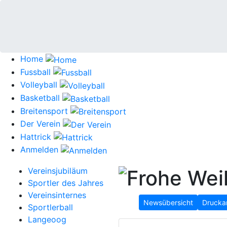
Home
Fussball
Volleyball
Basketball
Breitensport
Der Verein
Hattrick
Anmelden
Vereinsjubiläum
Sportler des Jahres
Vereinsinternes
Newsübersicht
Drucka
Sportlerball
Langeoog