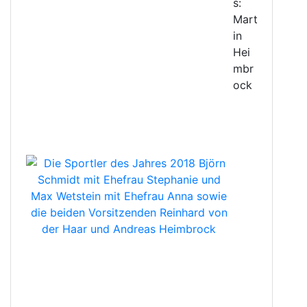
s:
Mart
in
Hei
mbr
ock