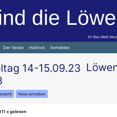
ind die Löw
SV Blau Weiß Merz
Der Verein
Hattrick
Anmelden
Löwen
3
ansicht
News schreiben
811 x gelesen