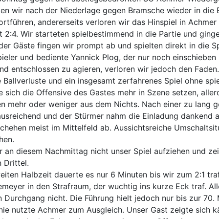
lten wir nach der Niederlage gegen Bramsche wieder in die
ortführen, andererseits verloren wir das Hinspiel in Achmer
t 2:4. Wir starteten spielbestimmend in die Partie und ging
er Gäste fingen wir prompt ab und spielten direkt in die S
ieler und bediente Yannick Plog, der nur noch einschieben 
und entschlossen zu agieren, verloren wir jedoch den Faden.
 Ballverluste und ein insgesamt zerfahrenes Spiel ohne spie
 sich die Offensive des Gastes mehr in Szene setzen, alle
en mehr oder weniger aus dem Nichts. Nach einer zu lang 
t ausreichend und der Stürmer nahm die Einladung dankend a
schehen meist im Mittelfeld ab. Aussichtsreiche Umschaltsit
chen.
r an diesem Nachmittag nicht unser Spiel aufziehen und ze
Drittel.
iten Halbzeit dauerte es nur 6 Minuten bis wir zum 2:1 tra
eyer in den Strafraum, der wuchtig ins kurze Eck traf. All
 Durchgang nicht. Die Führung hielt jedoch nur bis zur 70. 
linie nutzte Achmer zum Ausgleich. Unser Gast zeigte sich 