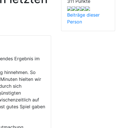
311 Punkte
Beiträge dieser
Person
hendes Ergebnis im
ng hinnehmen. So
 Minuten hielten wir
durch sich
günstigten
ischenzeitlich auf
hst gutes Spiel gaben
gutmachung