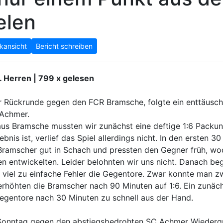
elen
kansicht
Bericht schreiben
. Herren | 799 x gelesen
r Rückrunde gegen den FCR Bramsche, folgte ein enttäusc
 Achmer.
us Bramsche mussten wir zunächst eine deftige 1:6 Packu
nis ist, verlief das Spiel allerdings nicht. In den ersten 30
 Bramscher gut in Schach und pressten den Gegner früh, wo
en entwickelten. Leider belohnten wir uns nicht. Danach be
 viel zu einfache Fehler die Gegentore. Zwar konnte man zw
 erhöhten die Bramscher nach 90 Minuten auf 1:6. Ein zunäc
 Gegentore nach 30 Minuten zu schnell aus der Hand.
 Sonntag gegen den abstiegsbedrohten SC Achmer Wieder