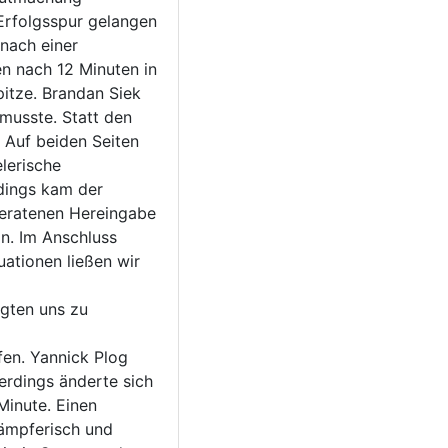
 Erfolgsspur gelangen
 nach einer
en nach 12 Minuten in
pitze. Brandan Siek
musste. Statt den
 Auf beiden Seiten
lerische
rdings kam der
geratenen Hereingabe
n. Im Anschluss
uationen ließen wir
igten uns zu
fen. Yannick Plog
erdings änderte sich
Minute. Einen
kämpferisch und