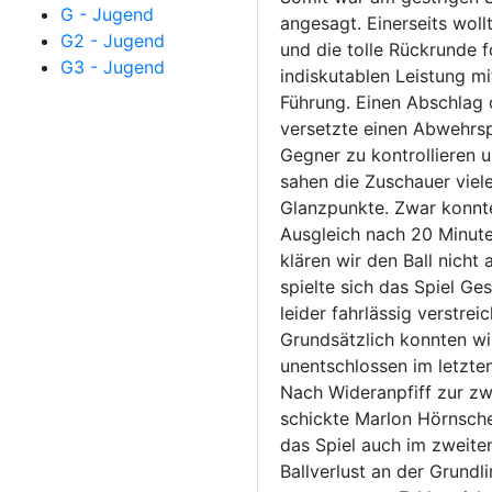
G - Jugend
angesagt. Einerseits wol
G2 - Jugend
und die tolle Rückrunde f
G3 - Jugend
indiskutablen Leistung mi
Führung. Einen Abschlag d
versetzte einen Abwehrsp
Gegner zu kontrollieren 
sahen die Zuschauer viele
Glanzpunkte. Zwar konnte
Ausgleich nach 20 Minut
klären wir den Ball nich
spielte sich das Spiel Ge
leider fahrlässig verstrei
Grundsätzlich konnten wi
unentschlossen im letzten 
Nach Wideranpfiff zur zwe
schickte Marlon Hörnschem
das Spiel auch im zweiten
Ballverlust an der Grund